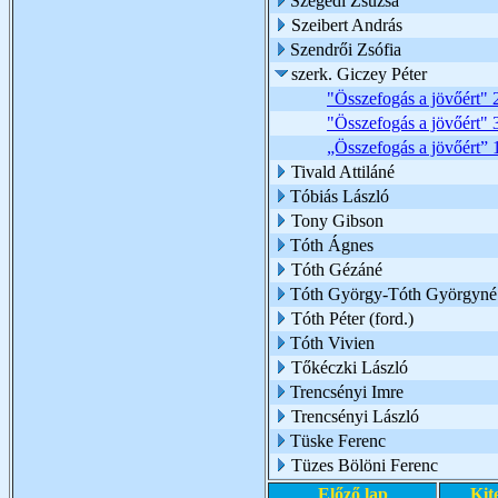
Szegedi Zsuzsa
Szeibert András
Szendrői Zsófia
szerk. Giczey Péter
"Összefogás a jövőért" 2
"Összefogás a jövőért" 3
„Összefogás a jövőért” 1
Tivald Attiláné
Tóbiás László
Tony Gibson
Tóth Ágnes
Tóth Gézáné
Tóth György-Tóth Györgyné
Tóth Péter (ford.)
Tóth Vivien
Tőkéczki László
Trencsényi Imre
Trencsényi László
Tüske Ferenc
Tüzes Bölöni Ferenc
Előző lap
Kit