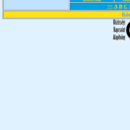
<<
A
B
C
Köz