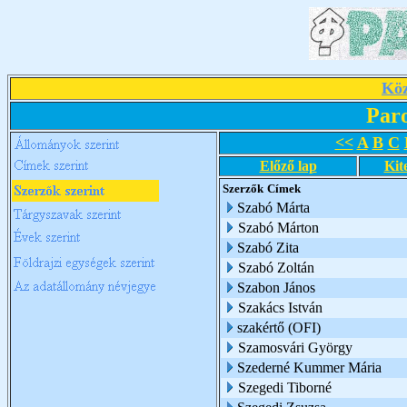
Köz
Par
<<
A
B
C
Előző lap
Kit
Szerzők
Címek
Szabó Márta
Szabó Márton
Szabó Zita
Szabó Zoltán
Szabon János
Szakács István
szakértő (OFI)
Szamosvári György
Szederné Kummer Mária
Szegedi Tiborné