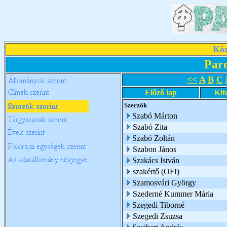
Köz
Par
<<
A
B
C
Előző lap
Kit
Szerzők
Szabó Márton
Szabó Zita
Szabó Zoltán
Szabon János
Szakács István
szakértő (OFI)
Szamosvári György
Szederné Kummer Mária
Szegedi Tiborné
Szegedi Zsuzsa