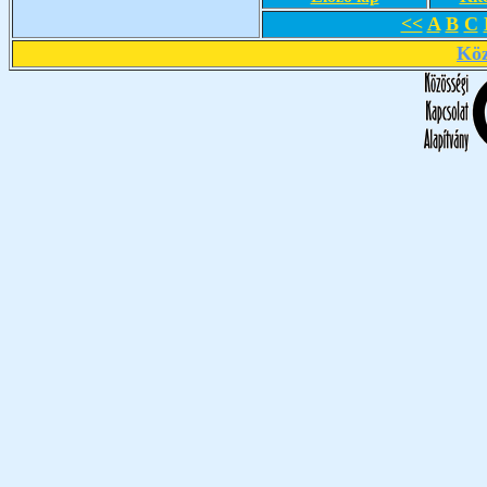
<<
A
B
C
Köz