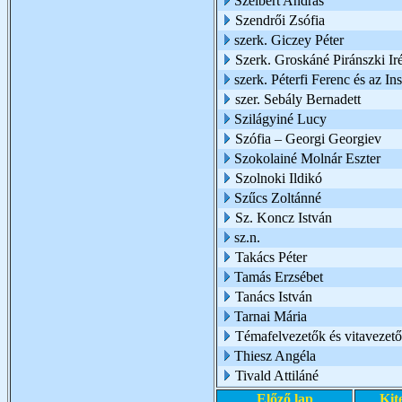
Szeibert András
Szendrői Zsófia
szerk. Giczey Péter
Szerk. Groskáné Piránszki Ir
szerk. Péterfi Ferenc és az I
szer. Sebály Bernadett
Szilágyiné Lucy
Szófia – Georgi Georgiev
Szokolainé Molnár Eszter
Szolnoki Ildikó
Szűcs Zoltánné
Sz. Koncz István
sz.n.
Takács Péter
Tamás Erzsébet
Tanács István
Tarnai Mária
Témafelvezetők és vitavezető
Thiesz Angéla
Tivald Attiláné
Előző lap
Kit