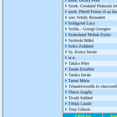
szerk. Giczey Péter
Szerk. Groskáné Piránszki Ir
szerk. Péterfi Ferenc és az I
szer. Sebály Bernadett
Szilágyiné Lucy
Szófia – Georgi Georgiev
Szokolainé Molnár Eszter
Szolnoki Ildikó
Szűcs Zoltánné
Sz. Koncz István
sz.n.
Takács Péter
Tamás Erzsébet
Tanács István
Tarnai Mária
Témafelvezetők és vitavezető
Thiesz Angéla
Tivald Attiláné
Tóbiás László
Tony Gibson
Előző lap
Kit