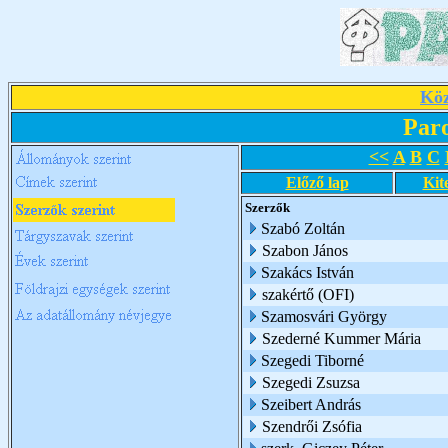
Köz
Par
<<
A
B
C
Előző lap
Kit
Szerzők
Szabó Zoltán
Szabon János
Szakács István
szakértő (OFI)
Szamosvári György
Szederné Kummer Mária
Szegedi Tiborné
Szegedi Zsuzsa
Szeibert András
Szendrői Zsófia