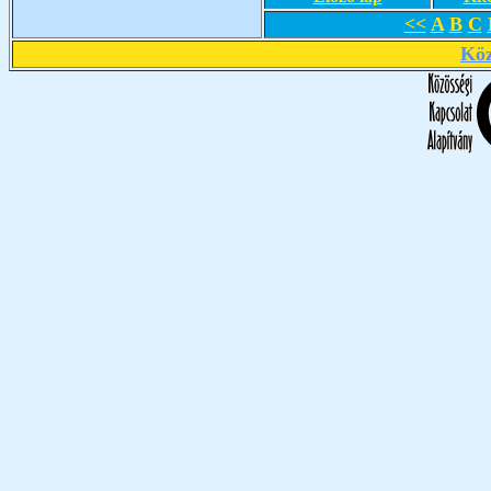
<<
A
B
C
Köz