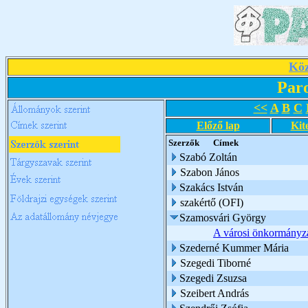
Köz
Par
<<
A
B
C
Előző lap
Kit
Szerzők
Címek
Szabó Zoltán
Szabon János
Szakács István
szakértő (OFI)
Szamosvári György
A városi önkormányza
Szederné Kummer Mária
Szegedi Tiborné
Szegedi Zsuzsa
Szeibert András