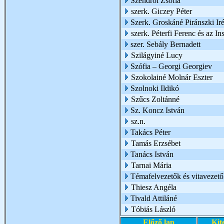
Szendrői Zsófia
szerk. Giczey Péter
Szerk. Groskáné Piránszki Ir
szerk. Péterfi Ferenc és az I
szer. Sebály Bernadett
Szilágyiné Lucy
Szófia – Georgi Georgiev
Szokolainé Molnár Eszter
Szolnoki Ildikó
Szűcs Zoltánné
Sz. Koncz István
sz.n.
Takács Péter
Tamás Erzsébet
Tanács István
Tarnai Mária
Témafelvezetők és vitavezető
Thiesz Angéla
Tivald Attiláné
Tóbiás László
Előző lap
Kit