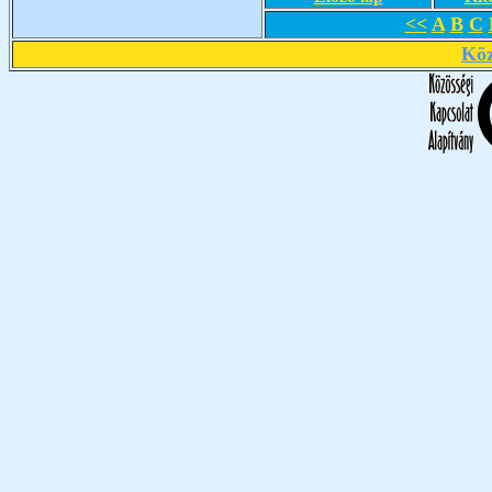
<<
A
B
C
Köz