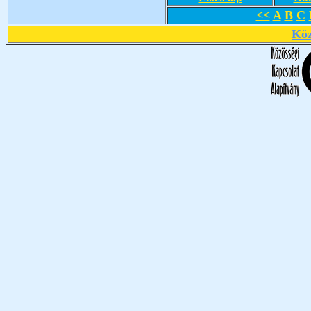
<<
A
B
C
Köz