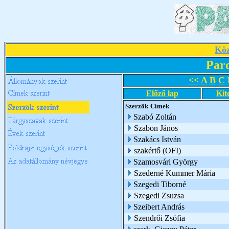
Köz
Par
<<
A
B
C
Előző lap
Kit
Szerzők
Címek
Szabó Zoltán
Szabon János
Szakács István
szakértő (OFI)
Szamosvári György
Szederné Kummer Mária
Szegedi Tiborné
Szegedi Zsuzsa
Szeibert András
Szendrői Zsófia