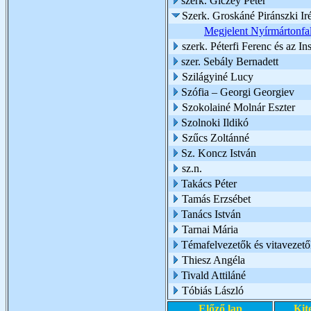
szerk. Giczey Péter
Szerk. Groskáné Piránszki Ir
Megjelent Nyírmártonfal
szerk. Péterfi Ferenc és az I
szer. Sebály Bernadett
Szilágyiné Lucy
Szófia – Georgi Georgiev
Szokolainé Molnár Eszter
Szolnoki Ildikó
Szűcs Zoltánné
Sz. Koncz István
sz.n.
Takács Péter
Tamás Erzsébet
Tanács István
Tarnai Mária
Témafelvezetők és vitavezető
Thiesz Angéla
Tivald Attiláné
Tóbiás László
Előző lap
Kit