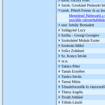
szerk. Giczey Péter
Szerk. Groskáné Piránszki Ir
szerk. Péterfi Ferenc és az I
Megjelent! Párbeszéd a 
szociális városrehabilit
szer. Sebály Bernadett
Szilágyiné Lucy
Szófia – Georgi Georgiev
Szokolainé Molnár Eszter
Szolnoki Ildikó
Szűcs Zoltánné
Sz. Koncz István
sz.n.
Takács Péter
Tamás Erzsébet
Tanács István
Tarnai Mária
Témafelvezetők és vitavezető
Thiesz Angéla
Tivald Attiláné
Tóbiás László