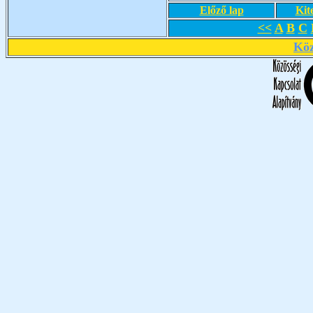
Előző lap
Kit
<<
A
B
C
Köz