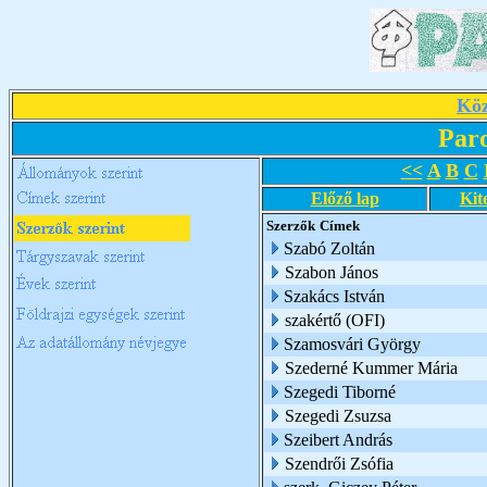
Köz
Par
<<
A
B
C
Előző lap
Kit
Szerzők
Címek
Szabó Zoltán
Szabon János
Szakács István
szakértő (OFI)
Szamosvári György
Szederné Kummer Mária
Szegedi Tiborné
Szegedi Zsuzsa
Szeibert András
Szendrői Zsófia