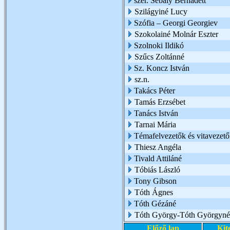
szer. Sebály Bernadett
Szilágyiné Lucy
Szófia – Georgi Georgiev
Szokolainé Molnár Eszter
Szolnoki Ildikó
Szűcs Zoltánné
Sz. Koncz István
sz.n.
Takács Péter
Tamás Erzsébet
Tanács István
Tarnai Mária
Témafelvezetők és vitavezető
Thiesz Angéla
Tivald Attiláné
Tóbiás László
Tony Gibson
Tóth Ágnes
Tóth Gézáné
Tóth György-Tóth Györgyné
Előző lap
Kit