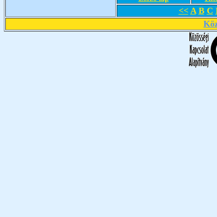
<<
A
B
C
Köz