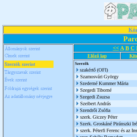
Köz
Par
<<
A
B
C
Előző lap
Kit
Szerzők
szakértő (OFI)
Szamosvári György
Szederné Kummer Mária
Szegedi Tiborné
Szegedi Zsuzsa
Szeibert András
Szendrői Zsófia
szerk. Giczey Péter
Szerk. Groskáné Piránszki Ir
szerk. Péterfi Ferenc és az I