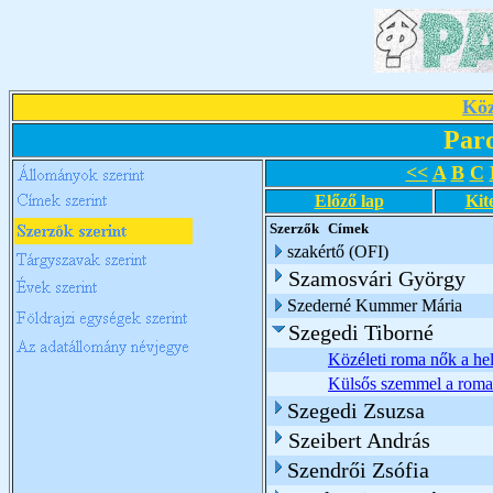
Köz
Par
<<
A
B
C
Előző lap
Kit
Szerzők
Címek
szakértő (OFI)
Szamosvári György
Szederné Kummer Mária
Szegedi Tiborné
Közéleti roma nők a hel
Külsős szemmel a roma
Szegedi Zsuzsa
Szeibert András
Szendrői Zsófia