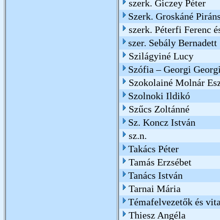
szerk. Giczey Péter
Szerk. Groskáné Piráns
szerk. Péterfi Ferenc 
szer. Sebály Bernadett
Szilágyiné Lucy
Szófia – Georgi Georg
Szokolainé Molnár Esz
Szolnoki Ildikó
Szűcs Zoltánné
Sz. Koncz István
sz.n.
Takács Péter
Tamás Erzsébet
Tanács István
Tarnai Mária
Témafelvezetők és vit
Thiesz Angéla