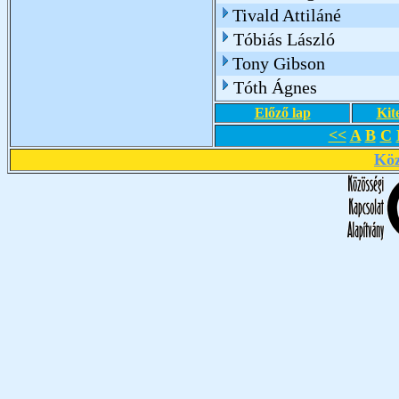
Tivald Attiláné
Tóbiás László
Tony Gibson
Tóth Ágnes
Előző lap
Kit
<<
A
B
C
Köz