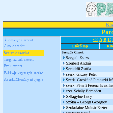
Köz
Par
<<
A
B
C
Előző lap
Kit
Szerzők
Címek
Szegedi Zsuzsa
Szeibert András
Szendrői Zsófia
szerk. Giczey Péter
Szerk. Groskáné Piránszki Ir
szerk. Péterfi Ferenc és az I
szer. Sebály Bernadett
Szilágyiné Lucy
Szófia – Georgi Georgiev
Szokolainé Molnár Eszter