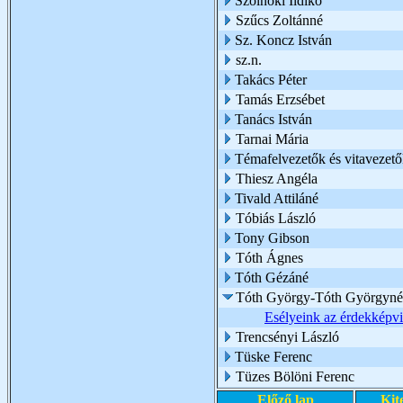
Szolnoki Ildikó
Szűcs Zoltánné
Sz. Koncz István
sz.n.
Takács Péter
Tamás Erzsébet
Tanács István
Tarnai Mária
Témafelvezetők és vitavezető
Thiesz Angéla
Tivald Attiláné
Tóbiás László
Tony Gibson
Tóth Ágnes
Tóth Gézáné
Tóth György-Tóth Györgyné
Esélyeink az érdekképvis
Trencsényi László
Tüske Ferenc
Tüzes Bölöni Ferenc
Előző lap
Kit