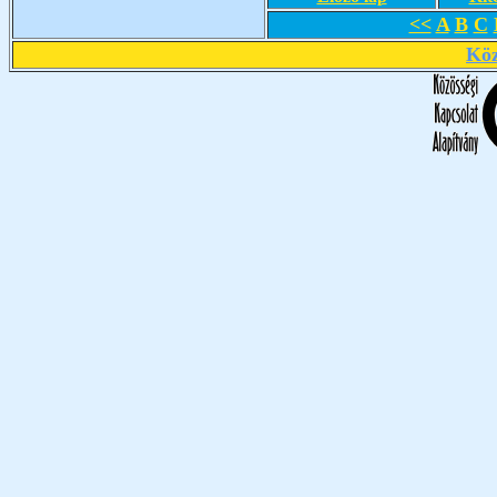
<<
A
B
C
Köz