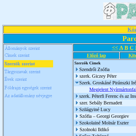
Köz
Par
<<
A
B
C
Előző lap
Kit
Szerzők
Címek
Szendrői Zsófia
szerk. Giczey Péter
Szerk. Groskáné Piránszki Ir
Megjelent Nyírmártonfal
szerk. Péterfi Ferenc és az I
szer. Sebály Bernadett
Szilágyiné Lucy
Szófia – Georgi Georgiev
Szokolainé Molnár Eszter
Szolnoki Ildikó