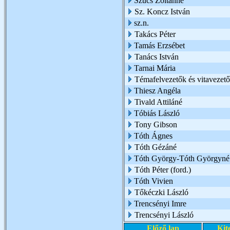
Szűcs Zoltánné
Sz. Koncz István
sz.n.
Takács Péter
Tamás Erzsébet
Tanács István
Tarnai Mária
Témafelvezetők és vitavezető
Thiesz Angéla
Tivald Attiláné
Tóbiás László
Tony Gibson
Tóth Ágnes
Tóth Gézáné
Tóth György-Tóth Györgyné
Tóth Péter (ford.)
Tóth Vivien
Tőkéczki László
Trencsényi Imre
Trencsényi László
Előző lap
Kit