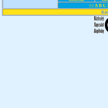
<<
A
B
C
Köz