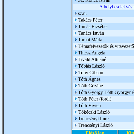
Sz. Koncz István
A helyi cselekvés 
sz.n.
Takács Péter
Tamás Erzsébet
Tanács István
Tarnai Mária
Témafelvezetők és vitavezető
Thiesz Angéla
Tivald Attiláné
Tóbiás László
Tony Gibson
Tóth Ágnes
Tóth Gézáné
Tóth György-Tóth Györgyné
Tóth Péter (ford.)
Tóth Vivien
Tőkéczki László
Trencsényi Imre
Trencsényi László
Előző lap
Kit