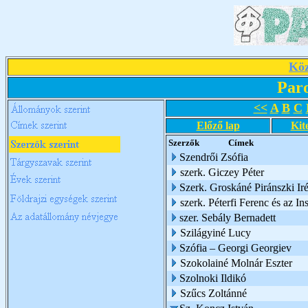
Köz
Par
<<
A
B
C
Előző lap
Kit
Szerzők
Címek
Szendrői Zsófia
szerk. Giczey Péter
Szerk. Groskáné Piránszki Ir
szerk. Péterfi Ferenc és az I
szer. Sebály Bernadett
Szilágyiné Lucy
Szófia – Georgi Georgiev
Szokolainé Molnár Eszter
Szolnoki Ildikó
Szűcs Zoltánné