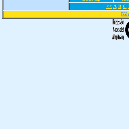
<<
A
B
C
Köz