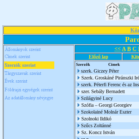
Köz
Par
<<
A
B
C
Előző lap
Kit
Szerzők
Címek
szerk. Giczey Péter
Szerk. Groskáné Piránszki Ir
szerk. Péterfi Ferenc és az I
szer. Sebály Bernadett
Szilágyiné Lucy
Szófia – Georgi Georgiev
Szokolainé Molnár Eszter
Szolnoki Ildikó
Szűcs Zoltánné
Sz. Koncz István