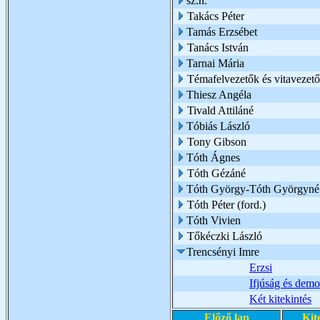
sz.n.
Takács Péter
Tamás Erzsébet
Tanács István
Tarnai Mária
Témafelvezetők és vitavezető
Thiesz Angéla
Tivald Attiláné
Tóbiás László
Tony Gibson
Tóth Ágnes
Tóth Gézáné
Tóth György-Tóth Györgyné
Tóth Péter (ford.)
Tóth Vivien
Tőkéczki László
Trencsényi Imre
Erzsi
Ifjúság és demo
Két kitekintés
Előző lap
Kit