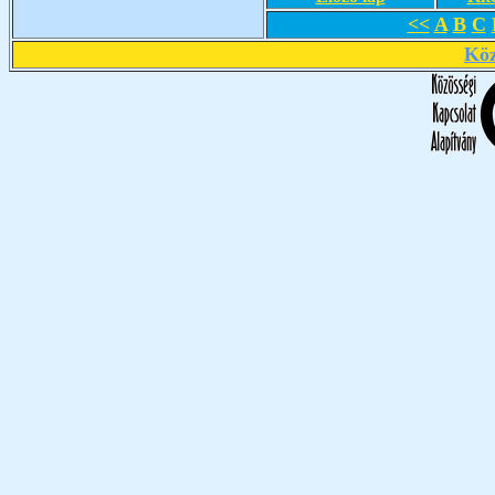
<<
A
B
C
Köz