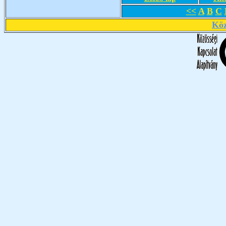
<<
A
B
C
Köz