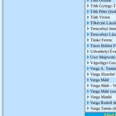
Tóth Gézáné
Tóth György-T
Tóth Péter (ford
Tóth Vivien
Tőkéczki Lászl
Trencsényi Imr
Trencsényi Lás
Tüske Ferenc
Tüzes Bölöni F
Udvarhelyi Éva
Uwe Majewski
Vágvölgyi Gus
Varga A. Tamá
Varga Józsefné
Varga Máté
Varga Máté - V
Varga Máté (sze
Varga Matild
Varga Rudolf dr
Varga Tamás (f
Előző 