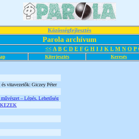
Közösségfejlesztés
Parola archívum
<<
A
B
C
D
E
F
G
H
I
J
K
L
M
N
O
P
lap
Kiterjesztés
Keresés
és vitavezetők: Giczey Péter
 művészet – Lépés. Lehetőség
-KEZEK