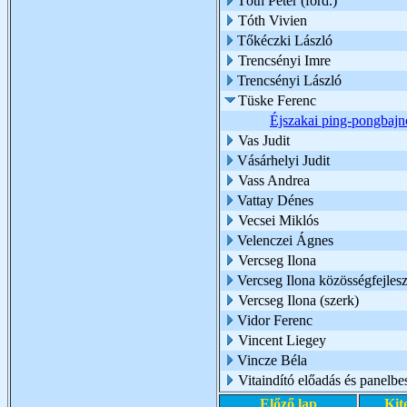
Tóth Péter (ford.)
Tóth Vivien
Tőkéczki László
Trencsényi Imre
Trencsényi László
Tüske Ferenc
Éjszakai ping-pongbaj
Vas Judit
Vásárhelyi Judit
Vass Andrea
Vattay Dénes
Vecsei Miklós
Velenczei Ágnes
Vercseg Ilona
Vercseg Ilona közösségfejles
Vercseg Ilona (szerk)
Vidor Ferenc
Vincent Liegey
Vincze Béla
Vitaindító előadás és panelb
Előző lap
Kit