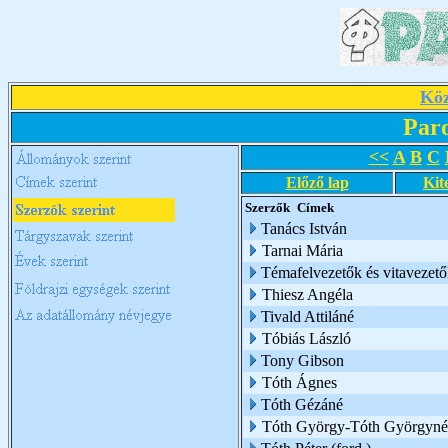
Köz
Par
<<
A
B
C
Előző lap
Kit
Szerzők
Címek
Tanács István
Tarnai Mária
Témafelvezetők és vitavezető
Thiesz Angéla
Tivald Attiláné
Tóbiás László
Tony Gibson
Tóth Ágnes
Tóth Gézáné
Tóth György-Tóth Györgyné