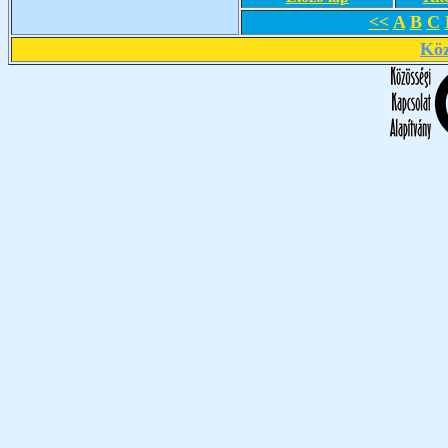
<<
A
B
C
Köz