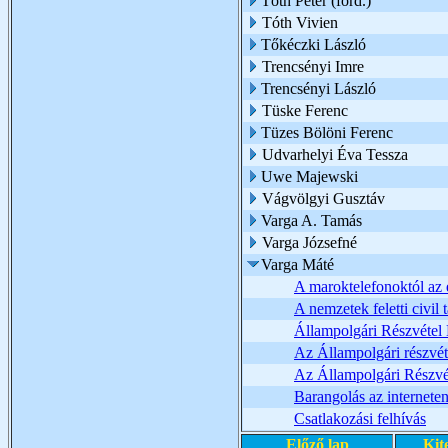
Tóth Péter (ford.)
Tóth Vivien
Tőkéczki László
Trencsényi Imre
Trencsényi László
Tüske Ferenc
Tüzes Bölöni Ferenc
Udvarhelyi Éva Tessza
Uwe Majewski
Vágvölgyi Gusztáv
Varga A. Tamás
Varga Józsefné
Varga Máté
A maroktelefonoktól az 
A nemzetek feletti civil
Állampolgári Részvétel
Az Állampolgári részvé
Az Állampolgári Részvét
Barangolás az internete
Csatlakozási felhívás
Előző lap
Kit