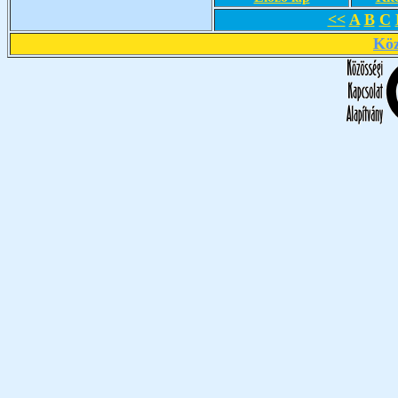
<<
A
B
C
Köz