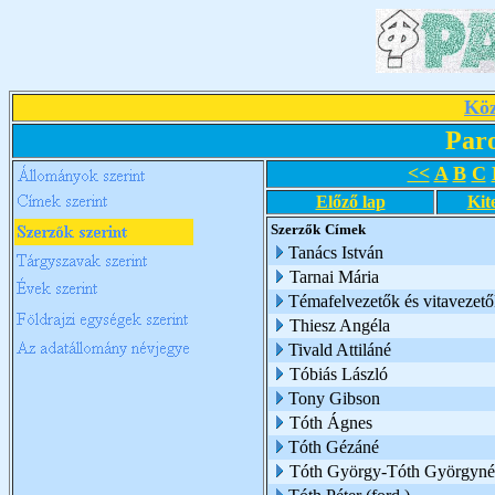
Köz
Par
<<
A
B
C
Előző lap
Kit
Szerzők
Címek
Tanács István
Tarnai Mária
Témafelvezetők és vitavezető
Thiesz Angéla
Tivald Attiláné
Tóbiás László
Tony Gibson
Tóth Ágnes
Tóth Gézáné
Tóth György-Tóth Györgyné