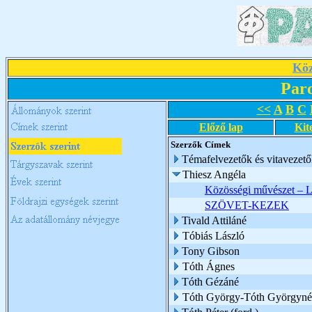
Köz
Par
<<
A
B
C
Előző lap
Kit
Szerzők
Címek
Témafelvezetők és vitavezető
Thiesz Angéla
Közösségi művészet – L
SZÖVET-KEZEK
Tivald Attiláné
Tóbiás László
Tony Gibson
Tóth Ágnes
Tóth Gézáné
Tóth György-Tóth Györgyné