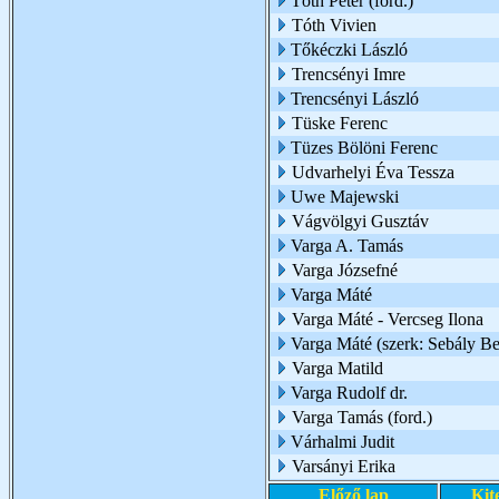
Tóth Péter (ford.)
Tóth Vivien
Tőkéczki László
Trencsényi Imre
Trencsényi László
Tüske Ferenc
Tüzes Bölöni Ferenc
Udvarhelyi Éva Tessza
Uwe Majewski
Vágvölgyi Gusztáv
Varga A. Tamás
Varga Józsefné
Varga Máté
Varga Máté - Vercseg Ilona
Varga Máté (szerk: Sebály Be
Varga Matild
Varga Rudolf dr.
Varga Tamás (ford.)
Várhalmi Judit
Varsányi Erika
Előző lap
Kit