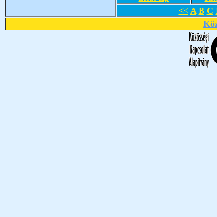
<<
A
B
C
Köz