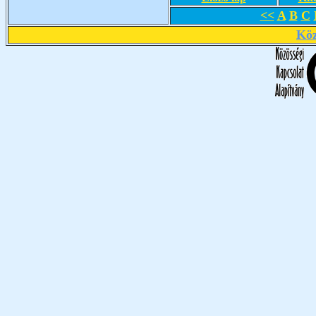
<<
A
B
C
Köz