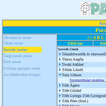
Köz
Par
<<
A
B
C
Előző lap
Kit
Szerzők
Címek
Témafelvezetők és vitavezető
Thiesz Angéla
Tivald Attiláné
Tóbiás László
Tony Gibson
Szomszédsági stratégia:
Tóth Ágnes
Tóth Gézáné
Tóth György-Tóth Györgyné
Tóth Péter (ford.)