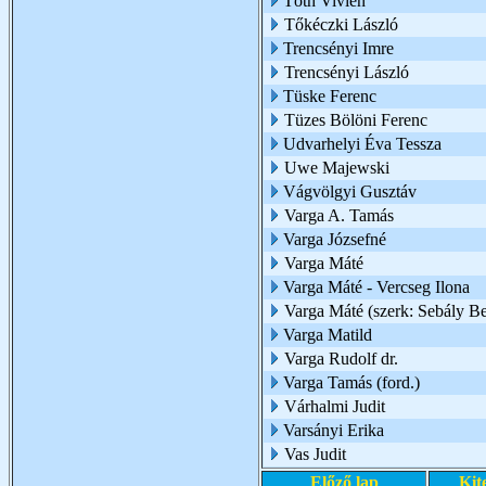
Tóth Vivien
Tőkéczki László
Trencsényi Imre
Trencsényi László
Tüske Ferenc
Tüzes Bölöni Ferenc
Udvarhelyi Éva Tessza
Uwe Majewski
Vágvölgyi Gusztáv
Varga A. Tamás
Varga Józsefné
Varga Máté
Varga Máté - Vercseg Ilona
Varga Máté (szerk: Sebály Be
Varga Matild
Varga Rudolf dr.
Varga Tamás (ford.)
Várhalmi Judit
Varsányi Erika
Vas Judit
Előző lap
Kit