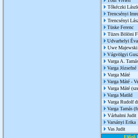
Tóth Vivien
Tőkéczki Lászl
Trencsényi Imr
Trencsényi Lás
Tüske Ferenc
Tüzes Bölöni F
Udvarhelyi Éva
Uwe Majewski
Vágvölgyi Gus
Varga A. Tamá
Varga Józsefné
Varga Máté
Varga Máté - Ve
Varga Máté (sze
Varga Matild
Varga Rudolf dr
Varga Tamás (fo
Várhalmi Judit
Varsányi Erika
Vas Judit
Előző 