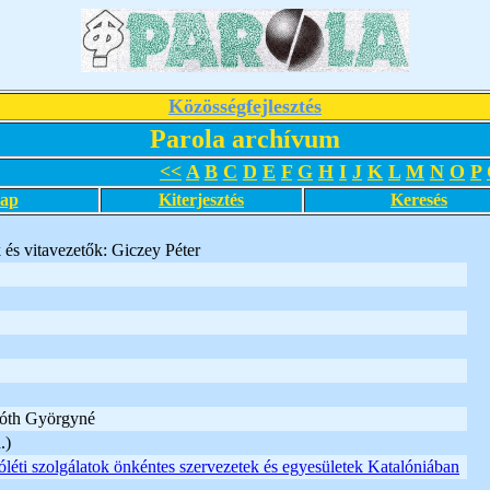
Közösségfejlesztés
Parola archívum
<<
A
B
C
D
E
F
G
H
I
J
K
L
M
N
O
P
lap
Kiterjesztés
Keresés
és vitavezetők: Giczey Péter
óth Györgyné
.)
jóléti szolgálatok önkéntes szervezetek és egyesületek Katalóniában