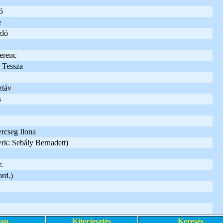
ó
e
zló
erenc
 Tessza
ztáv
s
rcseg Ilona
rk: Sebály Bernadett)
.
rd.)
lap
Kiterjesztés
Keresés