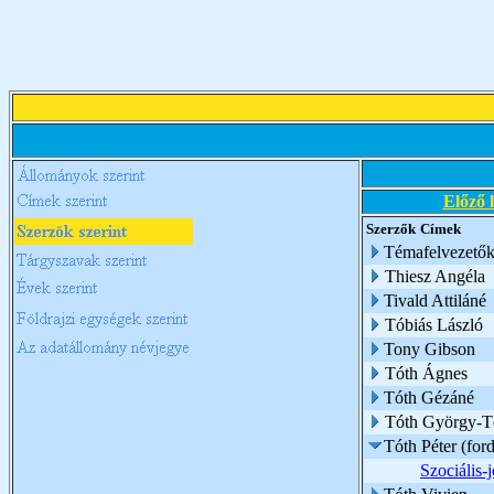
Előző 
Szerzők
Címek
Témafelvezetők 
Thiesz Angéla
Tivald Attiláné
Tóbiás László
Tony Gibson
Tóth Ágnes
Tóth Gézáné
Tóth György-T
Tóth Péter (ford
Szociális-