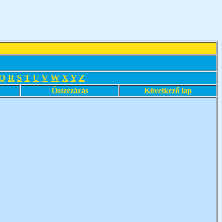
Q
R
S
T
U
V
W
X
Y
Z
Összezárás
Következő lap