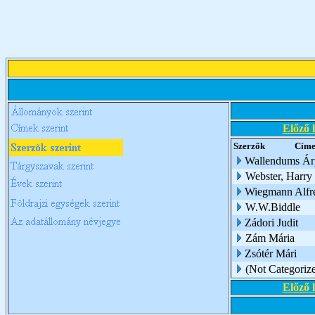
Előző 
Szerzők
Cím
Wallendums Árp
Webster, Harry
Wiegmann Alfr
W.W.Biddle
Zádori Judit
Zám Mária
Zsótér Mári
(Not Categoriz
Előző 