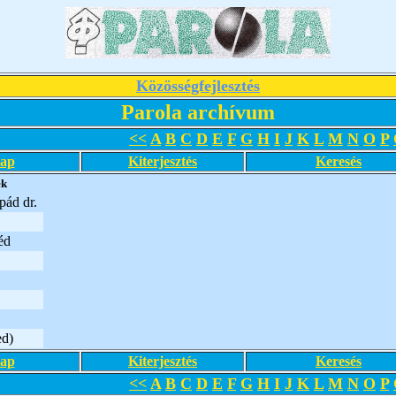
Közösségfejlesztés
Parola archívum
<<
A
B
C
D
E
F
G
H
I
J
K
L
M
N
O
P
lap
Kiterjesztés
Keresés
ek
ád dr.
éd
ed)
lap
Kiterjesztés
Keresés
<<
A
B
C
D
E
F
G
H
I
J
K
L
M
N
O
P