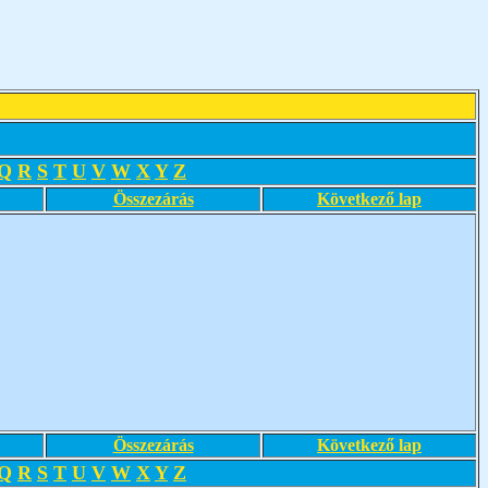
Q
R
S
T
U
V
W
X
Y
Z
Összezárás
Következő lap
Összezárás
Következő lap
Q
R
S
T
U
V
W
X
Y
Z