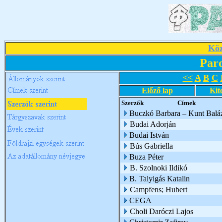
Köz
Par
<<
A
B
C
Előző lap
Kit
Szerzők
Címek
Buczkó Barbara – Kunt Balá
Budai Adorján
Budai István
Bús Gabriella
Buza Péter
B. Szolnoki Ildikó
B. Talyigás Katalin
Campfens; Hubert
CEGA
Choli Daróczi Lajos