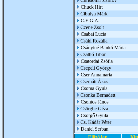
Christomir Zafirov
Chuck Hirt
Cibulya Márk
C.E.G.A.
Czene Zsolt
Csabai Lucia
Csáki Rozália
Csányiné Bankó Márta
Csathó Tibor
Csatordai Zsófia
Csepeli György
Cser Annamária
Cserháti Ákos
Csoma Gyula
Csonka Bernadett
Csontos János
Csörghe Géza
Csörgő Gyula
Cs. Kádár Péter
Daniel Serban
Előző lap
Kit