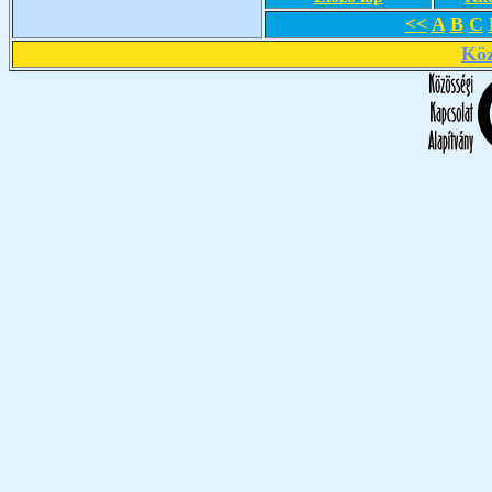
<<
A
B
C
Köz