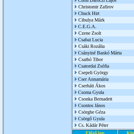
Choli Daróczi Lajos
Christomir Zafirov
Chuck Hirt
Cibulya Márk
C.E.G.A.
Czene Zsolt
Csabai Lucia
Csáki Rozália
Csányiné Bankó Márta
Csathó Tibor
Csatordai Zsófia
Csepeli György
Cser Annamária
Cserháti Ákos
Csoma Gyula
Csonka Bernadett
Csontos János
Csörghe Géza
Csörgő Gyula
Cs. Kádár Péter
Előző lap
Kit