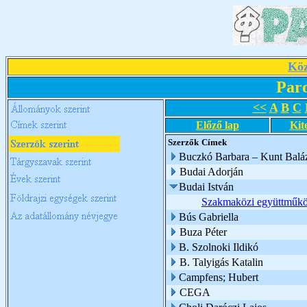
Köz
Par
<<
A
B
C
Előző lap
Kit
Szerzők
Címek
Buczkó Barbara – Kunt Balá
Budai Adorján
Budai István
Szakmaközi együttműkö
Bús Gabriella
Buza Péter
B. Szolnoki Ildikó
B. Talyigás Katalin
Campfens; Hubert
CEGA