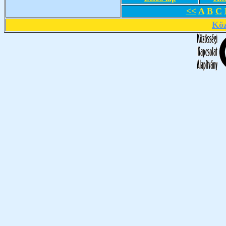
<<
A
B
C
Köz