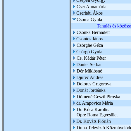
Csepeli György
Cser Annamária
Cserháti Ákos
Csoma Gyula
Tanulás és közöss
Csonka Bernadett
Csontos János
Csörghe Géza
Csörgő Gyula
Cs. Kádár Péter
Daniel Serban
Dér Miklósné
Djurec Andrea
Dolores Grigorova
Donát Jordánka
Döméné Geszti Piroska
dr. Arapovics Mária
Dr. Kósa Karolina
Opre Roma Egyesület
Dr. Kováts Flórián
Duna Televízió Közművelődé