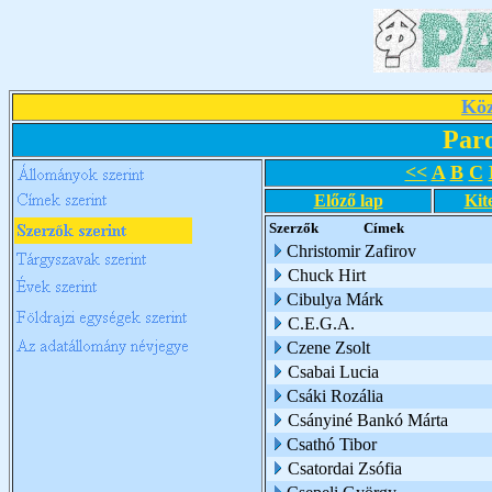
Köz
Par
<<
A
B
C
Előző lap
Kit
Szerzők
Címek
Christomir Zafirov
Chuck Hirt
Cibulya Márk
C.E.G.A.
Czene Zsolt
Csabai Lucia
Csáki Rozália
Csányiné Bankó Márta
Csathó Tibor
Csatordai Zsófia