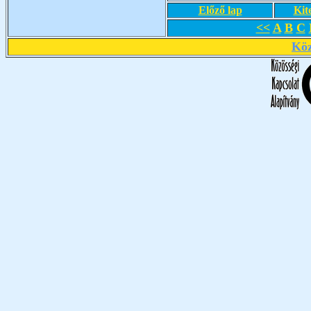
Előző lap
Kit
<<
A
B
C
Köz