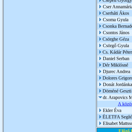
Csepeli György
Cser Annamári
Cserháti Ákos
Csoma Gyula
Csonka Bernade
Csontos János
Csörghe Géza
Csörgő Gyula
Cs. Kádár Péter
Daniel Serban
Dér Miklósné
Djurec Andrea
Dolores Grigor
Donát Jordánk
Döméné Geszti 
dr. Arapovics M
A közös
Ekler Éva
ÉLETFA Segítő 
Elisabet Mattss
Előző 