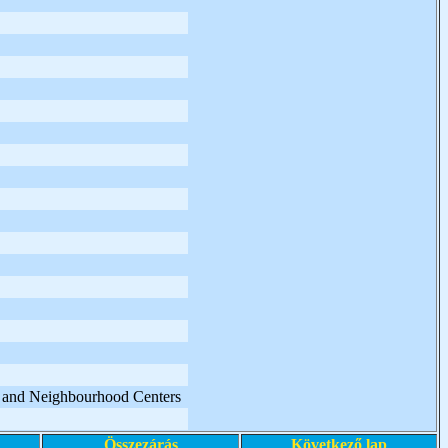
ts and Neighbourhood Centers
Összezárás
Következő lap