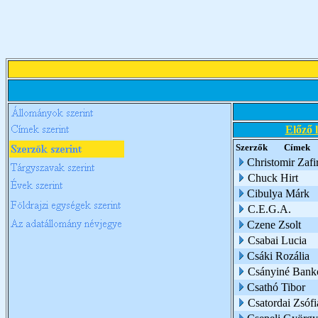
Előző 
Szerzők
Címek
Christomir Zafi
Chuck Hirt
Cibulya Márk
C.E.G.A.
Czene Zsolt
Csabai Lucia
Csáki Rozália
Csányiné Bank
Csathó Tibor
Csatordai Zsófi