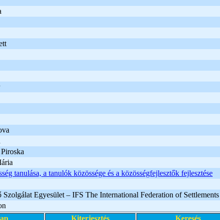
a
tt
ova
a
Piroska
ária
ség tanulása, a tanulók közössége és a közösségfejlesztők fejlesztése
Szolgálat Egyesület – IFS The International Federation of Settlemen
on
lap
Kiterjesztés
Keresés