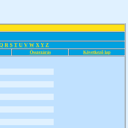
Q
R
S
T
U
V
W
X
Y
Z
Összezárás
Következő lap