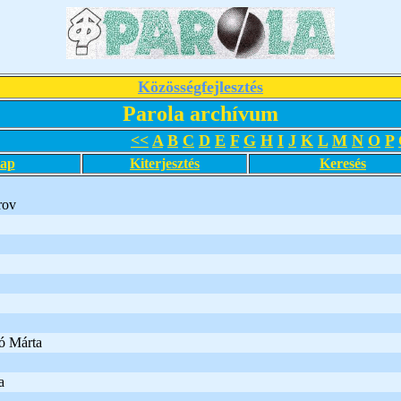
Közösségfejlesztés
Parola archívum
<<
A
B
C
D
E
F
G
H
I
J
K
L
M
N
O
P
lap
Kiterjesztés
Keresés
rov
ó Márta
a