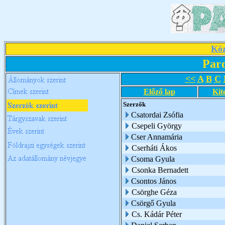
Köz
Par
<<
A
B
C
Előző lap
Kit
Szerzők
Csatordai Zsófia
Csepeli György
Cser Annamária
Cserháti Ákos
Csoma Gyula
Csonka Bernadett
Csontos János
Csörghe Géza
Csörgő Gyula
Cs. Kádár Péter