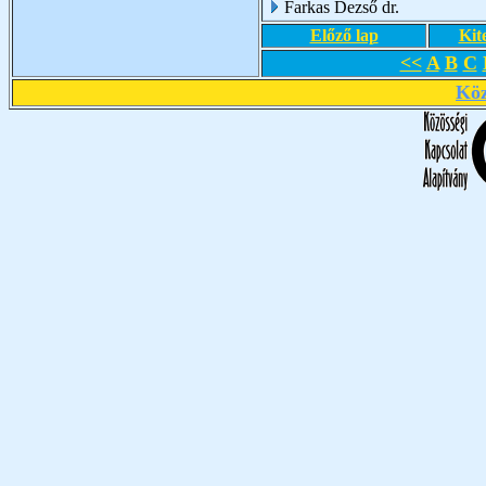
Farkas Dezső dr.
Előző lap
Kit
<<
A
B
C
Köz