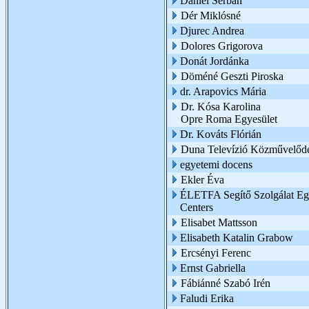
Daniel Serban
Dér Miklósné
Djurec Andrea
Dolores Grigorova
Donát Jordánka
Döméné Geszti Piroska
dr. Arapovics Mária
Dr. Kósa Karolina
Opre Roma Egyesület
Dr. Kováts Flórián
Duna Televízió Közművelődé
egyetemi docens
Ekler Éva
ÉLETFA Segítő Szolgálat Egy
Centers
Elisabet Mattsson
Elisabeth Katalin Grabow
Ercsényi Ferenc
Ernst Gabriella
Fábiánné Szabó Irén
Faludi Erika