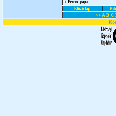
Ferenc pápa
Előző lap
Kit
<<
A
B
C
Köz