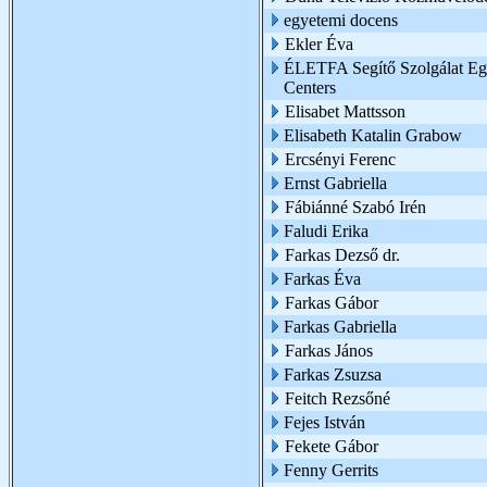
egyetemi docens
Ekler Éva
ÉLETFA Segítő Szolgálat Egy
Centers
Elisabet Mattsson
Elisabeth Katalin Grabow
Ercsényi Ferenc
Ernst Gabriella
Fábiánné Szabó Irén
Faludi Erika
Farkas Dezső dr.
Farkas Éva
Farkas Gábor
Farkas Gabriella
Farkas János
Farkas Zsuzsa
Feitch Rezsőné
Fejes István
Fekete Gábor
Fenny Gerrits