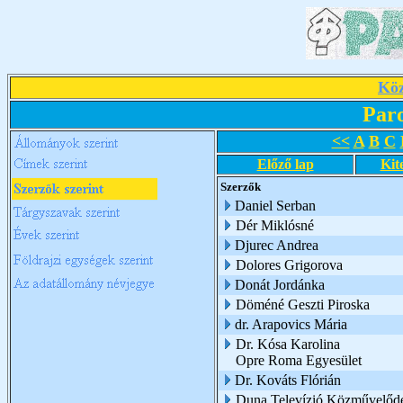
Köz
Par
<<
A
B
C
Előző lap
Kit
Szerzők
Daniel Serban
Dér Miklósné
Djurec Andrea
Dolores Grigorova
Donát Jordánka
Döméné Geszti Piroska
dr. Arapovics Mária
Dr. Kósa Karolina
Opre Roma Egyesület
Dr. Kováts Flórián
Duna Televízió Közművelődé