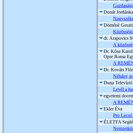
Gazdasági
Donát Jordánk
Nagyszékel
Döméné Geszti
Közösségi
dr. Arapovics M
A közösség
Dr. Kósa Karol
Opre Roma Egy
A REMÉ
Dr. Kováts Flór
Néhány gon
Duna Televízió
Levél a ha
egyetemi docen
A REMÉ
Ekler Éva
Pro Lecsó 
ÉLETFA Segítő 
Nemzetközi