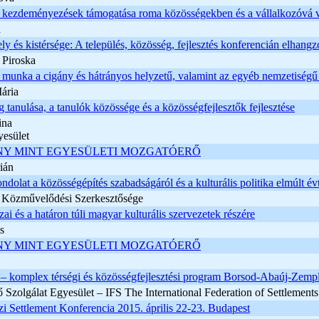
 kezdeményezések támogatása roma közösségekben és a vállalkozóvá v
a
y és kistérsége: A település, közösség, fejlesztés konferencián elhangz
 Piroska
 munka a cigány és hátrányos helyzetű, valamint az egyéb nemzetiség
ária
 tanulása, a tanulók közössége és a közösségfejlesztők fejlesztése
ina
esület
NY MINT EGYESÜLETI MOZGATÓERŐ
ián
dolat a közösségépítés szabadságáról és a kulturális politika elmúlt évt
 Közművelődési Szerkesztősége
zai és a határon túli magyar kulturális szervezetek részére
s
NY MINT EGYESÜLETI MOZGATÓERŐ
– komplex térségi és közösségfejlesztési program Borsod-Abaúj-Zempl
Szolgálat Egyesület – IFS The International Federation of Settlemen
 Settlement Konferencia 2015. április 22-23. Budapest