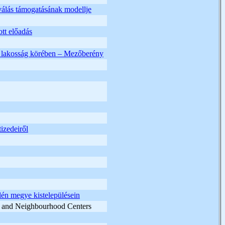
álás támogatásának modellje
ott előadás
ű lakosság körében – Mezőberény
izedeiről
én megye kistelepülésein
ts and Neighbourhood Centers