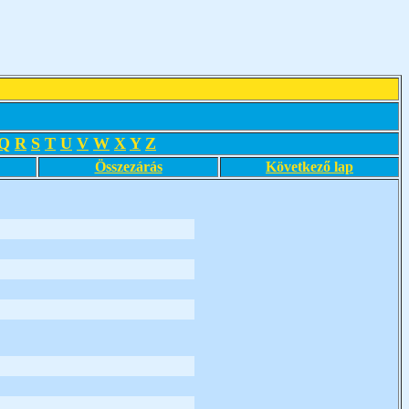
Q
R
S
T
U
V
W
X
Y
Z
Összezárás
Következő lap