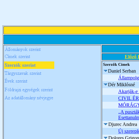
Előző 
Szerzők
Címek
Daniel Serban
Állampolgá
Dér Miklósné
Akarják-e 
CIVIL ÉRD
MÓRÁGY, a
„A puszták
Esettanul
Djurec Andrea
Új szerepl
Dolores Grigor