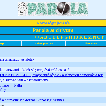
Közösségfejlesztés
Parola archívum
<<
A
B
C
D
E
F
G
H
I
J
K
L
M
N
O
P
lap
Kiterjesztés
Keresés
ri tanácsadó testületek
kamatoztatni a közösség meglévő erőforrásait?
EKKÉPVISELET, avagy apró lépések a részvételi demokrácia felé
 suttogó falu – esettanulmány
 népe” – Pálfa
mány
ő a harmadik szektorban: közösségi színház
ova