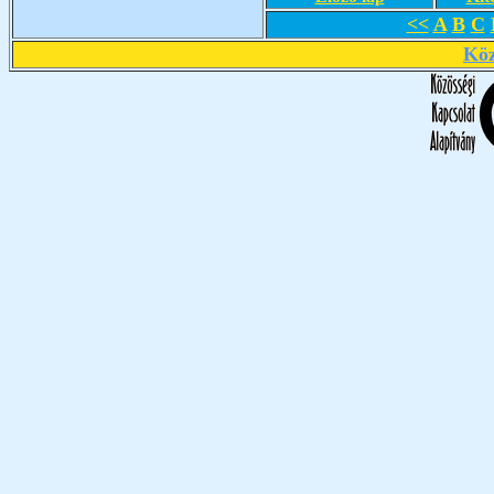
<<
A
B
C
Köz