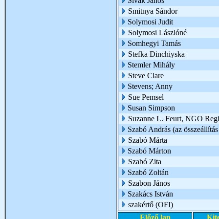
Sivák János
Smitnya Sándor
Solymosi Judit
Solymosi Lászlóné
Somhegyi Tamás
Stefka Dinchiyska
Stemler Mihály
Steve Clare
Stevens; Anny
Sue Pemsel
Susan Simpson
Suzanne L. Feurt, NGO Regio
Szabó András (az összeállítás 
Szabó Márta
Szabó Márton
Szabó Zita
Szabó Zoltán
Szabon János
Szakács István
szakértő (OFI)
Előző lap
Kit