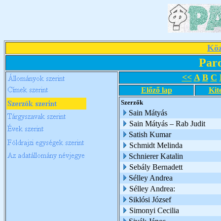
Köz
Par
<<
A
B
C
Előző lap
Kit
Szerzők
Sain Mátyás
Sain Mátyás – Rab Judit
Satish Kumar
Schmidt Melinda
Schnierer Katalin
Sebály Bernadett
Sélley Andrea
Sélley Andrea:
Siklósi József
Simonyi Cecilia