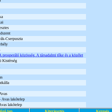
a
ka
ai
esztes
dszent
ák-Cserpuszta
ebély
s
A prosperáló közösség. A társadalmi tőke és a közélet
i Kistérség
d
as
tkálla
Avas
 Avas lakótelep
Avas lakótelep
lőző lap
Kiterjesztés
Keresés