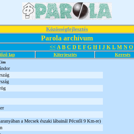
Közösségfejlesztés
Parola archívum
<<
A
B
C
D
E
F
G
H
I
J
K
L
M
N
O
lőző lap
Kiterjesztés
Keresés
Cím
ándor
rszág
szág
rög
er
aranyában a Mecsek északi lábainál Pécstől 9 Km-re)
an