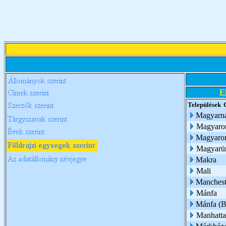
E
Települések
Magyarn
Magyaro
Magyaror
Magyarü
Makra
Mali
Manchest
Mánfa
Mánfa (B
Manhatt