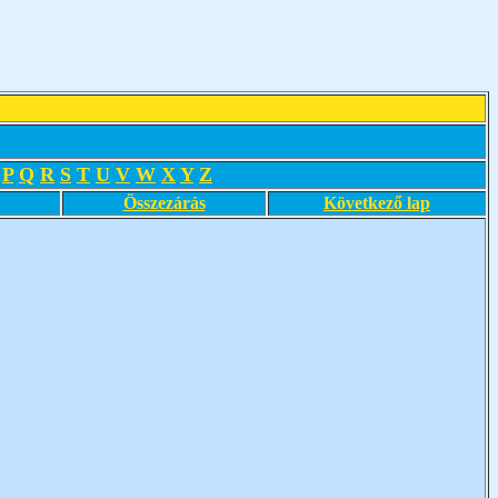
P
Q
R
S
T
U
V
W
X
Y
Z
Összezárás
Következő lap