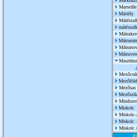
Márkház
Marseille
Mártély
Mátészal
mátészalk
Mátraker
Mátramin
Mátranov
Mátraver
Mauritiu
Mezőcsát
Mezőföl
Mezősas
Mezőszil
Mindszen
Miskolc
Miskolc-
Miskolc –
Miskolc 
E