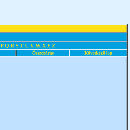
P
Q
R
S
T
U
V
W
X
Y
Z
Összezárás
Következő lap