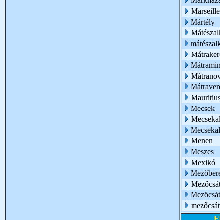
Márkház
Marseille
Mártély
Mátészal
mátészalk
Mátraker
Mátramin
Mátranov
Mátraver
Mauritiu
Mecsek
Mecsekalj
Mecsekalj
Menen
Meszes
Mexikó
Mezőber
Mezőcsá
Mezőcsát
mezőcsát
E