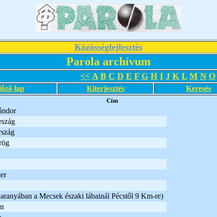
Közösségfejlesztés
Parola archívum
<<
A
B
C
D
E
F
G
H
I
J
K
L
M
N
O
lőző lap
Kiterjesztés
Keresés
Cím
ándor
rszág
szág
rög
er
aranyában a Mecsek északi lábainál Pécstől 9 Km-re)
an