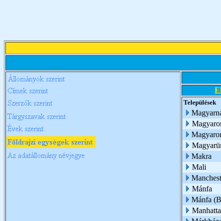
E
Települések
Magyarn
Magyaro
Magyaror
Magyarü
Makra
Mali
Manchest
Mánfa
Mánfa (B
Manhatt