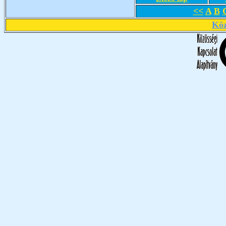
<<
A
B
Köz