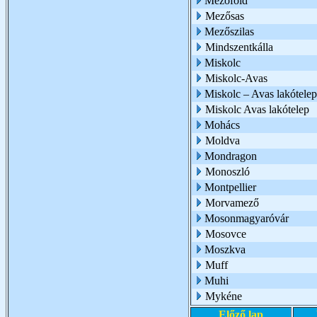
Mezőföld
Mezősas
Mezőszilas
Mindszentkálla
Miskolc
Miskolc-Avas
Miskolc – Avas lakótelep
Miskolc Avas lakótelep
Mohács
Moldva
Mondragon
Monoszló
Montpellier
Morvamező
Mosonmagyaróvár
Mosovce
Moszkva
Muff
Muhi
Mykéne
Előző lap