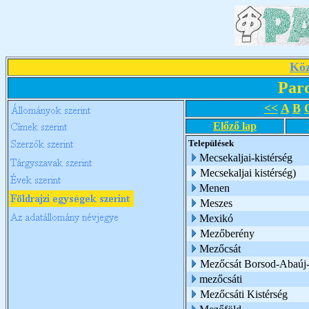
Köz
Par
<<
A
B
Előző lap
Települések
Mecsekaljai-kistérség
Mecsekaljai kistérség)
Menen
Meszes
Mexikó
Mezőberény
Mezőcsát
Mezőcsát Borsod-Abaúj
mezőcsáti
Mezőcsáti Kistérség