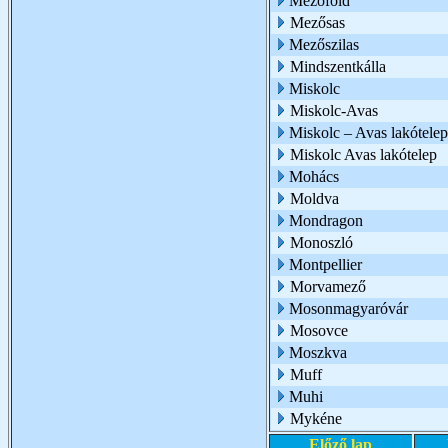
Mezőföld
Mezősas
Mezőszilas
Mindszentkálla
Miskolc
Miskolc-Avas
Miskolc – Avas lakótelep
Miskolc Avas lakótelep
Mohács
Moldva
Mondragon
Monoszló
Montpellier
Morvamező
Mosonmagyaróvár
Mosovce
Moszkva
Muff
Muhi
Mykéne
Előző lap