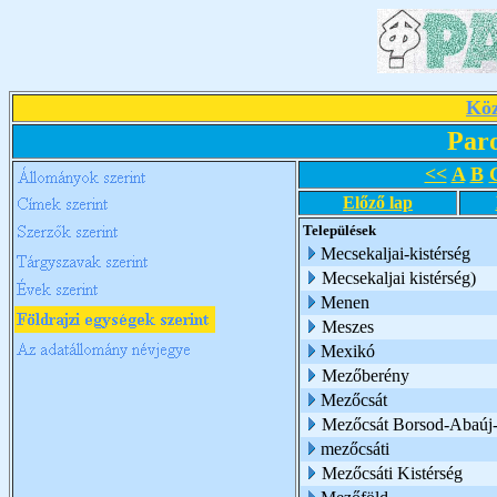
Köz
Par
<<
A
B
Előző lap
Települések
Mecsekaljai-kistérség
Mecsekaljai kistérség)
Menen
Meszes
Mexikó
Mezőberény
Mezőcsát
Mezőcsát Borsod-Abaúj
mezőcsáti
Mezőcsáti Kistérség