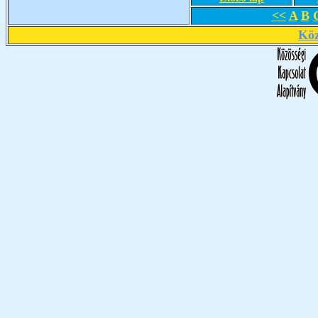
<<
A
B
Köz