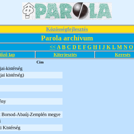
Közösségfejlesztés
Parola archívum
<<
A
B
C
D
E
F
G
H
I
J
K
L
M
N
O
lőző lap
Kiterjesztés
Keresés
Cím
ai-kistérség
ai kistérség)
ény
t Borsod-Abaúj-Zemplén megye
i
i Kistérség