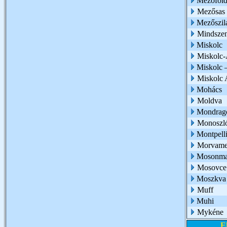
Mezőföl
Mezősas
Mezőszil
Mindszen
Miskolc
Miskolc-
Miskolc –
Miskolc 
Mohács
Moldva
Mondrag
Monoszl
Montpelli
Morvam
Mosonma
Mosovce
Moszkva
Muff
Muhi
Mykéne
E