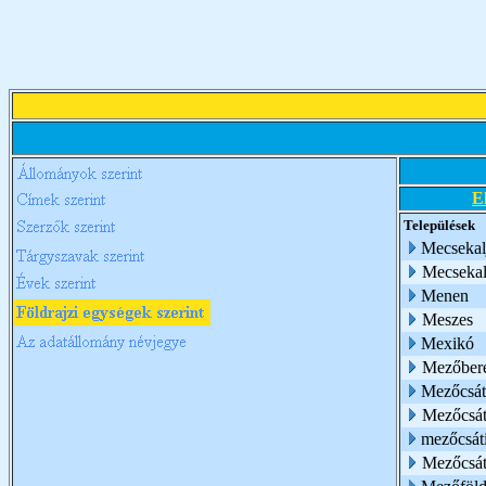
E
Települések
Mecsekalj
Mecsekalj
Menen
Meszes
Mexikó
Mezőber
Mezőcsát
Mezőcsá
mezőcsát
Mezőcsát