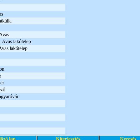
d
as
tkálla
Avas
 Avas lakótelep
Avas lakótelep
on
ó
er
ező
gyaróvár
lőző lap
Kiterjesztés
Keresés