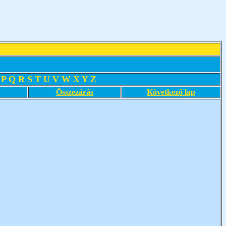
P
Q
R
S
T
U
V
W
X
Y
Z
Összezárás
Következő lap