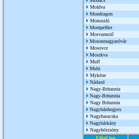
Mohács
Moldva
Mondragon
Monoszló
Montpellier
Morvamező
Mosonmagyaróvár
Mosovce
Moszkva
Muff
Muhi
Mykéne
Nádasd
Nagy-Britannia
Nagy-Britannia
Nagy Britannia
Nagybánhegyes
Nagybaracska
Nagybárkány
Nagybörzsöny
Előző lap