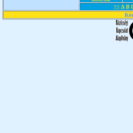
<<
A
B
Köz