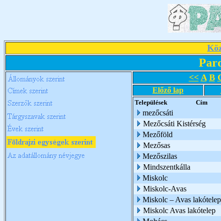
Köz
Par
<<
A
B
Előző lap
Települések
Cím
mezőcsáti
Mezőcsáti Kistérség
Mezőföld
Mezősas
Mezőszilas
Mindszentkálla
Miskolc
Miskolc-Avas
Miskolc – Avas lakótelep
Miskolc Avas lakótelep