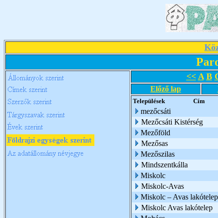
Köz
Par
<<
A
B
Előző lap
Települések
Cím
mezőcsáti
Mezőcsáti Kistérség
Mezőföld
Mezősas
Mezőszilas
Mindszentkálla
Miskolc
Miskolc-Avas
Miskolc – Avas lakótelep
Miskolc Avas lakótelep