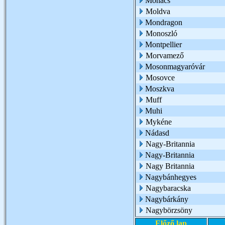
Mohács
Moldva
Mondragon
Monoszló
Montpellier
Morvamező
Mosonmagyaróvár
Mosovce
Moszkva
Muff
Muhi
Mykéne
Nádasd
Nagy-Britannia
Nagy-Britannia
Nagy Britannia
Nagybánhegyes
Nagybaracska
Nagybárkány
Nagybörzsöny
Előző lap