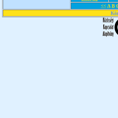
<<
A
B
Köz