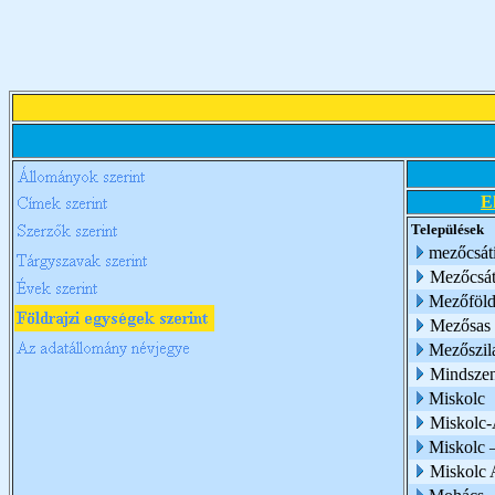
E
Települések
mezőcsát
Mezőcsát
Mezőföl
Mezősas
Mezőszil
Mindszen
Miskolc
Miskolc-
Miskolc –
Miskolc 