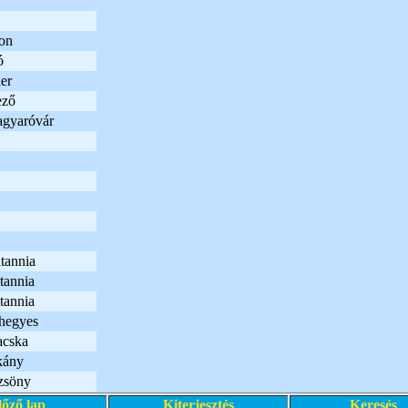
on
ó
er
ező
gyaróvár
tannia
tannia
tannia
hegyes
acska
kány
zsöny
lőző lap
Kiterjesztés
Keresés