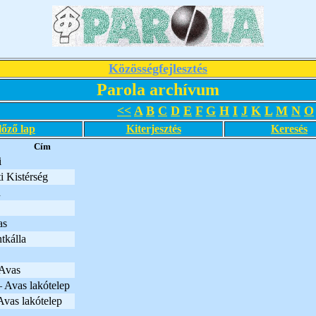
Közösségfejlesztés
Parola archívum
<<
A
B
C
D
E
F
G
H
I
J
K
L
M
N
O
lőző lap
Kiterjesztés
Keresés
Cím
i
i Kistérség
d
as
tkálla
Avas
 Avas lakótelep
Avas lakótelep