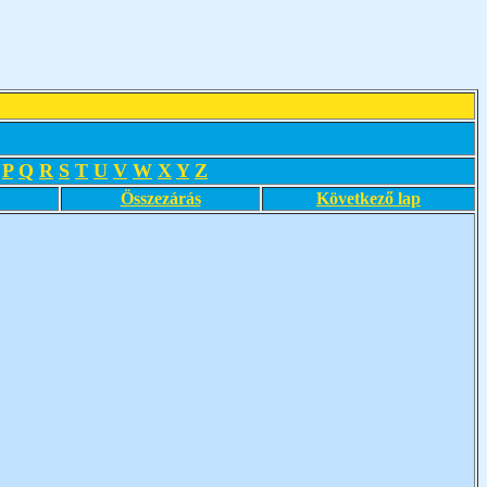
P
Q
R
S
T
U
V
W
X
Y
Z
Összezárás
Következő lap