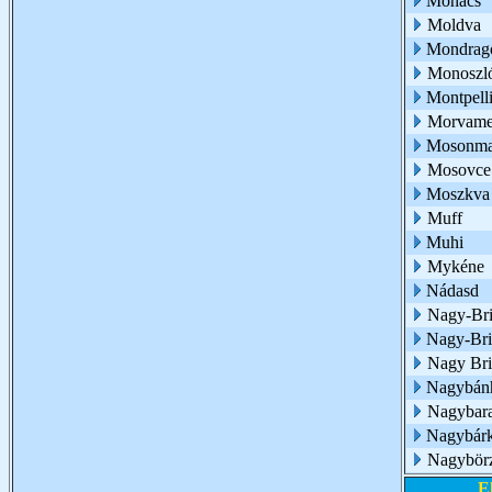
Mohács
Moldva
Mondrag
Monoszl
Montpelli
Morvam
Mosonma
Mosovce
Moszkva
Muff
Muhi
Mykéne
Nádasd
Nagy-Bri
Nagy-Bri
Nagy Bri
Nagybán
Nagybar
Nagybár
Nagybör
E