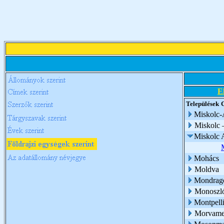
E
Települések
Miskolc-
Miskolc 
Miskolc 
Mohács
Moldva
Mondrag
Monoszl
Montpelli
Morvam