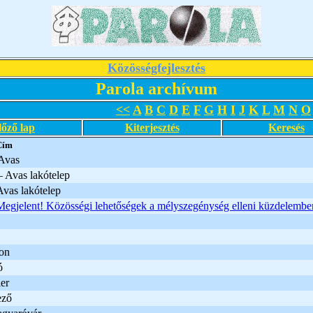
Közösségfejlesztés
Parola archívum
<<
A
B
C
D
E
F
G
H
I
J
K
L
M
N
O
lőző lap
Kiterjesztés
Keresés
Cím
Avas
– Avas lakótelep
Avas lakótelep
Megjelent! Közösségi lehetőségek a mélyszegénység elleni küzdelembe
on
ó
er
ező