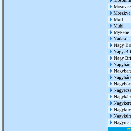
Mosonma
Mosovce
Moszkva
Muff
Muhi
Mykéne
Nádasd
Nagy-Bri
Nagy-Bri
Nagy Bri
Nagybán
Nagybar
Nagybár
Nagybör
Nagyecs
Nagykár
Nagykere
Nagykov
Nagykürt
Nagymac
E