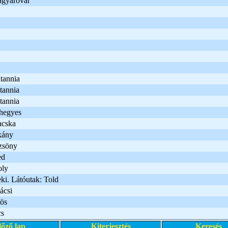
gyaróvár
tannia
tannia
tannia
hegyes
acska
kány
zsöny
ed
oly
ki. Látóutak: Told
ácsi
ös
s
lőző lap
Kiterjesztés
Keresés