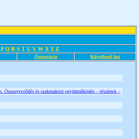
P
Q
R
S
T
U
V
W
X
Y
Z
Összezárás
Következő lap
n. Önszerveződés és szakmaközi együttműködés – részletek –