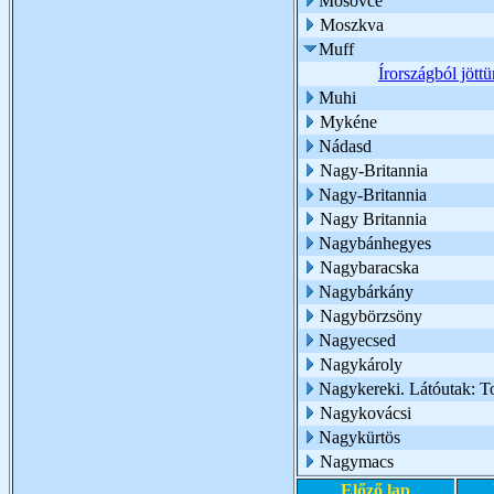
Mosovce
Moszkva
Muff
Írországból jött
Muhi
Mykéne
Nádasd
Nagy-Britannia
Nagy-Britannia
Nagy Britannia
Nagybánhegyes
Nagybaracska
Nagybárkány
Nagybörzsöny
Nagyecsed
Nagykároly
Nagykereki. Látóutak: T
Nagykovácsi
Nagykürtös
Nagymacs
Előző lap