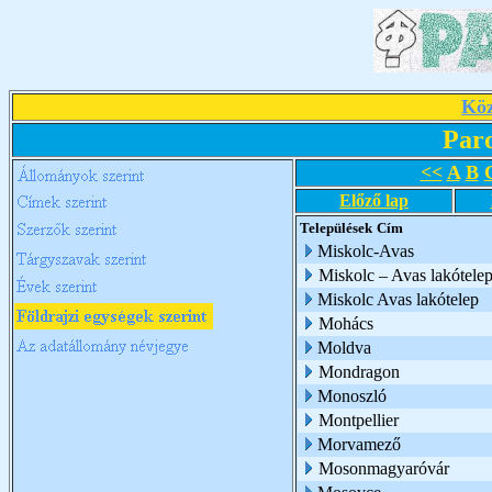
Köz
Par
<<
A
B
Előző lap
Települések
Cím
Miskolc-Avas
Miskolc – Avas lakótele
Miskolc Avas lakótelep
Mohács
Moldva
Mondragon
Monoszló
Montpellier
Morvamező
Mosonmagyaróvár