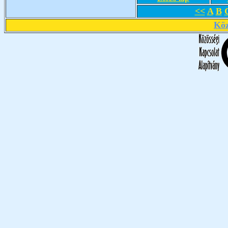
<<
A
B
Köz