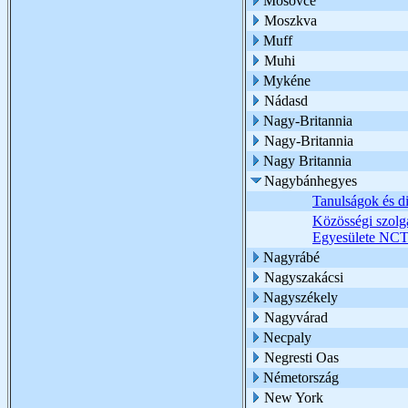
Mosovce
Moszkva
Muff
Muhi
Mykéne
Nádasd
Nagy-Britannia
Nagy-Britannia
Nagy Britannia
Nagybánhegyes
Tanulságok és d
Közösségi szolgá
Egyesülete NCT
Nagyrábé
Nagyszakácsi
Nagyszékely
Nagyvárad
Necpaly
Negresti Oas
Németország
New York