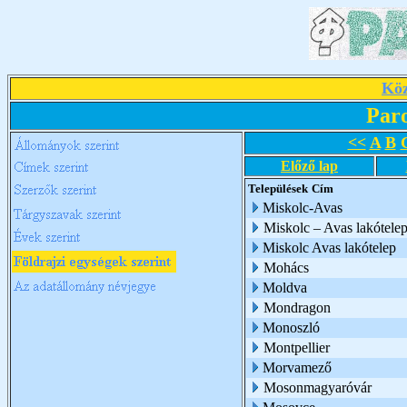
Köz
Par
<<
A
B
Előző lap
Települések
Cím
Miskolc-Avas
Miskolc – Avas lakótele
Miskolc Avas lakótelep
Mohács
Moldva
Mondragon
Monoszló
Montpellier
Morvamező
Mosonmagyaróvár