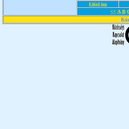
Előző lap
<<
A
B
Köz