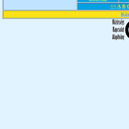
<<
A
B
Köz