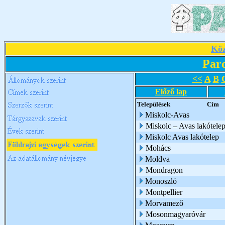
Köz
Par
<<
A
B
Előző lap
Települések
Cím
Miskolc-Avas
Miskolc – Avas lakótele
Miskolc Avas lakótelep
Mohács
Moldva
Mondragon
Monoszló
Montpellier
Morvamező
Mosonmagyaróvár