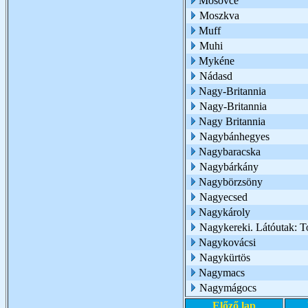
Mosovce
Moszkva
Muff
Muhi
Mykéne
Nádasd
Nagy-Britannia
Nagy-Britannia
Nagy Britannia
Nagybánhegyes
Nagybaracska
Nagybárkány
Nagybörzsöny
Nagyecsed
Nagykároly
Nagykereki. Látóutak: T
Nagykovácsi
Nagykürtös
Nagymacs
Nagymágocs
Előző lap