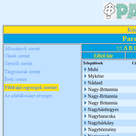
Köz
Par
<<
A
B
Előző lap
Települések
C
Muhi
Mykéne
Nádasd
Nagy-Britannia
Nagy-Britannia
Nagy Britannia
Nagybánhegyes
Nagybaracska
Nagybárkány
Nagybörzsöny