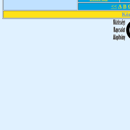
<<
A
B
Köz