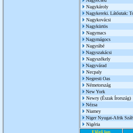
Nagyecsed
Nagykároly
Nagykereki. Látóutak: T
Nagykovácsi
Nagykürtös
Nagymacs
Nagymágocs
Nagyrábé
Nagyszakácsi
Nagyszékely
Nagyvárad
Necpaly
Negresti Oas
Németország
New York
Newry (Észak Írország)
Nézsa
Niamey
Niger Nyugat-Afrik Száh
Nigéria
Előző lap