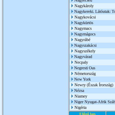
Nagyecsed
Nagykároly
Nagykereki. Látóutak: T
Nagykovácsi
Nagykürtös
Nagymacs
Nagymágocs
Nagyrábé
Nagyszakácsi
Nagyszékely
Nagyvárad
Necpaly
Negresti Oas
Németország
New York
Newry (Észak Írország)
Nézsa
Niamey
Niger Nyugat-Afrik Száh
Nigéria
Előző lap