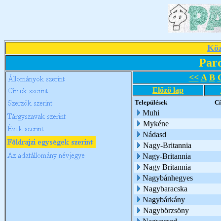
Köz
Par
<<
A
B
Előző lap
Települések
C
Muhi
Mykéne
Nádasd
Nagy-Britannia
Nagy-Britannia
Nagy Britannia
Nagybánhegyes
Nagybaracska
Nagybárkány
Nagybörzsöny