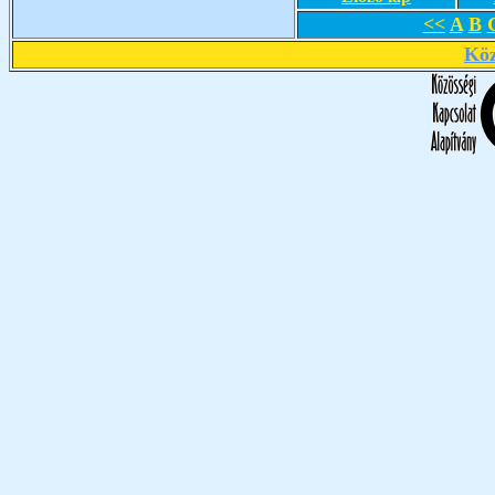
<<
A
B
Köz