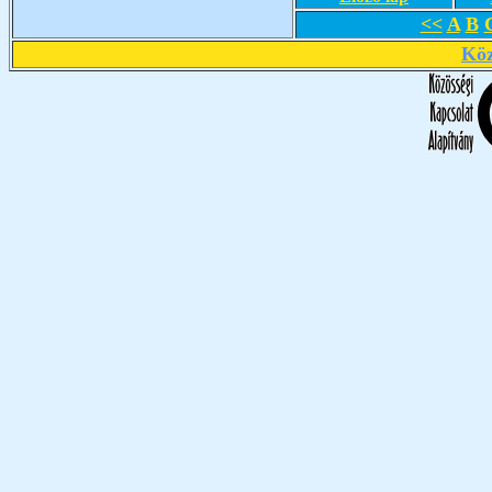
<<
A
B
Köz