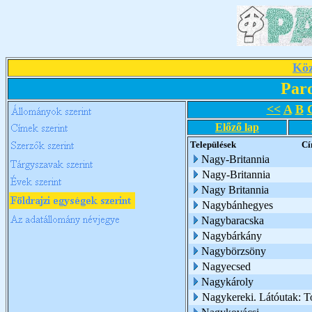
Köz
Par
<<
A
B
Előző lap
Települések
C
Nagy-Britannia
Nagy-Britannia
Nagy Britannia
Nagybánhegyes
Nagybaracska
Nagybárkány
Nagybörzsöny
Nagyecsed
Nagykároly
Nagykereki. Látóutak: T