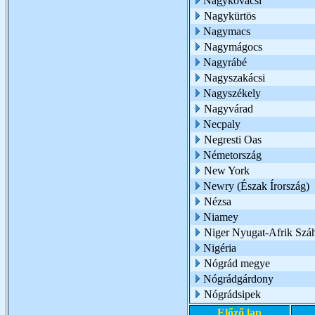
Nagykovácsi
Nagykürtös
Nagymacs
Nagymágocs
Nagyrábé
Nagyszakácsi
Nagyszékely
Nagyvárad
Necpaly
Negresti Oas
Németország
New York
Newry (Észak Írország)
Nézsa
Niamey
Niger Nyugat-Afrik Száh
Nigéria
Nógrád megye
Nógrádgárdony
Nógrádsipek
Előző lap