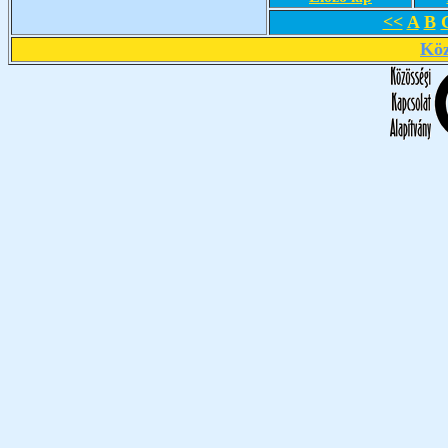
<<
A
B
Köz