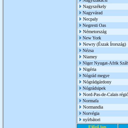
Nagyszakácsi
Nagyszékely
Nagyvárad
Necpaly
Negresti Oas
Németország
New York
Newry (Észak Írország)
Nézsa
Niamey
Niger Nyugat-Afrik Száh
Nigéria
Nógrád megye
Nógrádgárdony
Nógrádsipek
Nord-Pas-de-Calais régi
Normafa
Normandia
Norvégia
nyírbátori
Előző lap