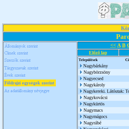
Köz
Par
<<
A
B
Előző lap
Települések
C
Nagybárkány
Nagybörzsöny
Nagyecsed
Nagykároly
Nagykereki. Látóutak: T
Nagykovácsi
Nagykürtös
Nagymacs
Nagymágocs
Nagyrábé