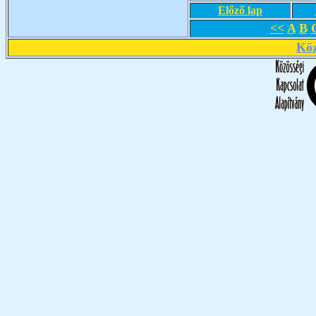
Előző lap
<<
A
B
Köz