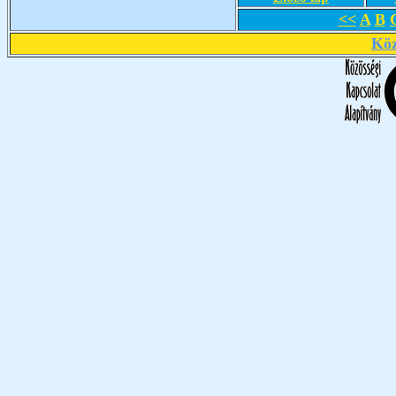
<<
A
B
Köz