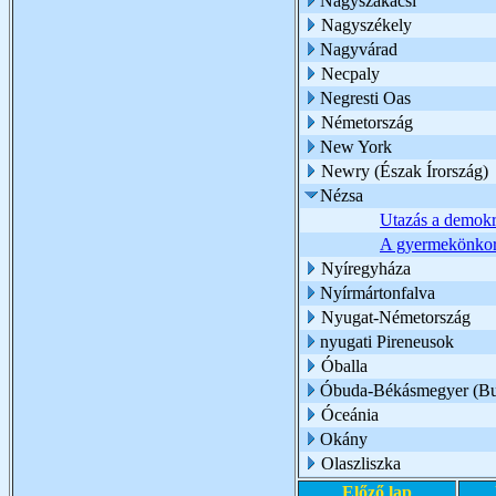
Nagyszakácsi
Nagyszékely
Nagyvárad
Necpaly
Negresti Oas
Németország
New York
Newry (Észak Írország)
Nézsa
Utazás a demokr
A gyermekönkor
Nyíregyháza
Nyírmártonfalva
Nyugat-Németország
nyugati Pireneusok
Óballa
Óbuda-Békásmegyer (Bu
Óceánia
Okány
Olaszliszka
Előző lap