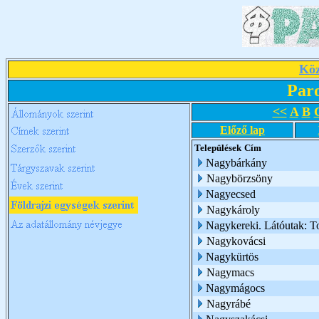
Köz
Par
<<
A
B
Előző lap
Települések
Cím
Nagybárkány
Nagybörzsöny
Nagyecsed
Nagykároly
Nagykereki. Látóutak: T
Nagykovácsi
Nagykürtös
Nagymacs
Nagymágocs
Nagyrábé