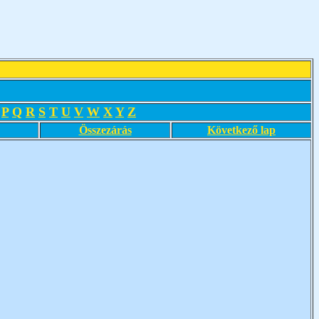
P
Q
R
S
T
U
V
W
X
Y
Z
Összezárás
Következő lap