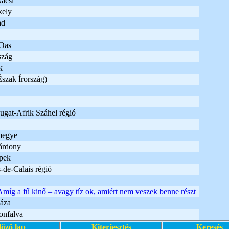
ácsi
kely
ad
 Oas
szág
k
szak Írország)
ugat-Afrik Száhel régió
megye
árdony
pek
-de-Calais régió
Amíg a fű kinő – avagy tíz ok, amiért nem veszek benne részt
áza
onfalva
lőző lap
Kiterjesztés
Keresés