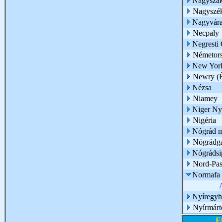
Nagyszak
Nagyszé
Nagyvár
Necpaly
Negresti
Németor
New Yor
Newry (É
Nézsa
Niamey
Niger Ny
Nigéria
Nógrád 
Nógrádg
Nógrádsi
Nord-Pas
Normafa
Nyíregyh
Nyírmárt
E