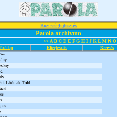
Közösségfejlesztés
Parola archívum
<<
A
B
C
D
E
F
G
H
I
J
K
L
M
N
O
lőző lap
Kiterjesztés
Keresés
Cím
kány
zsöny
ed
oly
ki. Látóutak: Told
ácsi
ös
s
ocs
é