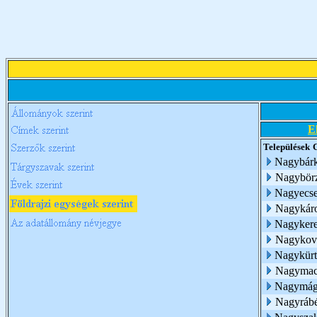
E
Települések
Nagybár
Nagybör
Nagyecs
Nagykár
Nagykere
Nagykov
Nagykürt
Nagymac
Nagymág
Nagyráb