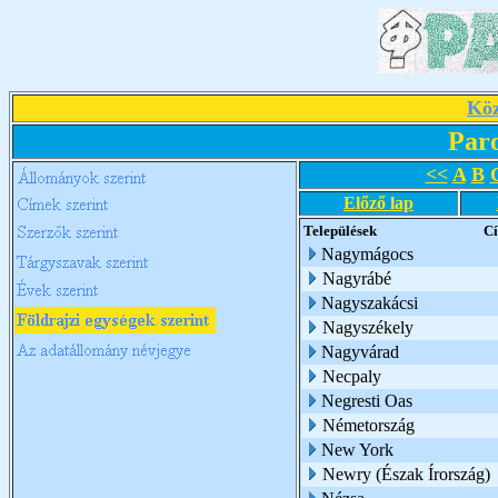
Köz
Par
<<
A
B
Előző lap
Települések
C
Nagymágocs
Nagyrábé
Nagyszakácsi
Nagyszékely
Nagyvárad
Necpaly
Negresti Oas
Németország
New York
Newry (Észak Írország)