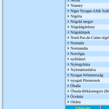
Nézsa
Niamey
Niger Nyugat-Afrik Száh
Nigéria
Nógrád megye
Nógrádgárdony
Nógrádsipek
Nord-Pas-de-Calais régi
Normafa
Normandia
Norvégia
nyírbátori
Nyíregyháza
Nyírmártonfalva
Nyugat-Németország
nyugati Pireneusok
Óballa
Óbuda-Békásmegyer (Bu
Óceánia
Okány
Előző lap