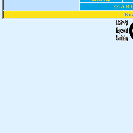
<<
A
B
Köz