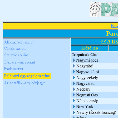
Köz
Par
<<
A
B
Előző lap
Települések
Cím
Nagymágocs
Nagyrábé
Nagyszakácsi
Nagyszékely
Nagyvárad
Necpaly
Negresti Oas
Németország
New York
Newry (Észak Írország)