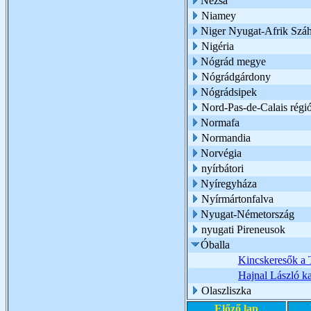
Nézsa
Niamey
Niger Nyugat-Afrik Száh
Nigéria
Nógrád megye
Nógrádgárdony
Nógrádsipek
Nord-Pas-de-Calais régi
Normafa
Normandia
Norvégia
nyírbátori
Nyíregyháza
Nyírmártonfalva
Nyugat-Németország
nyugati Pireneusok
Óballa
Kincskeresők a 
Hajnal László ka
Olaszliszka
Előző lap