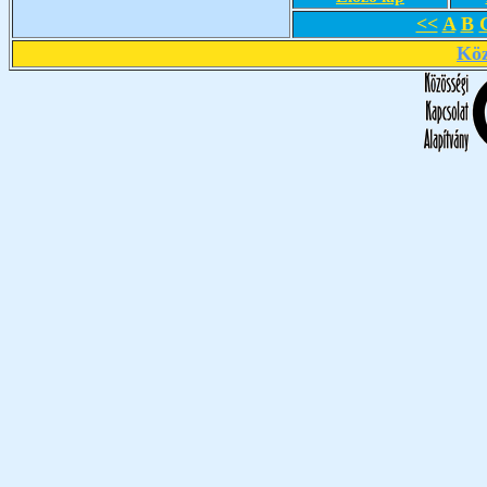
<<
A
B
Köz