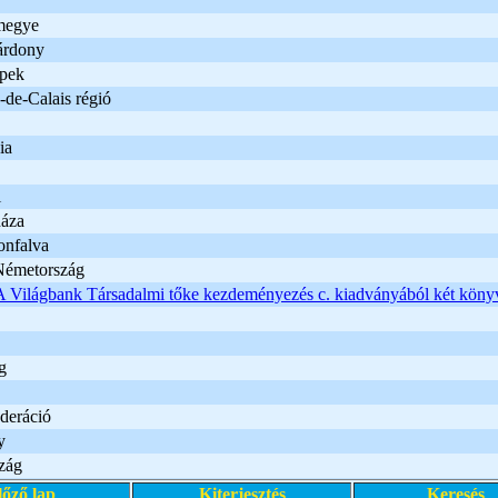
megye
árdony
pek
de-Calais régió
ia
i
áza
onfalva
Németország
A Világbank Társadalmi tőke kezdeményezés c. kiadványából két köny
g
deráció
y
zág
lőző lap
Kiterjesztés
Keresés