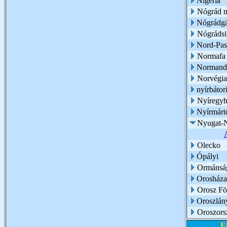
Nigéria
Nógrád 
Nógrádg
Nógrádsi
Nord-Pas-
Normafa
Normand
Norvégia
nyírbátor
Nyíregyh
Nyírmárt
Nyugat-
Olecko
Ópályi
Ormánsá
Orosháza
Orosz Fö
Oroszlán
Oroszors
E