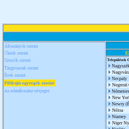
E
Települések
Nagyszék
Nagyvár
Necpaly
Negresti
Németor
New Yor
Newry (É
Nézsa
Niamey
Niger Ny