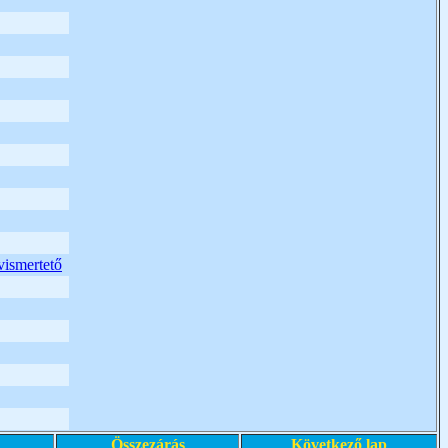
vismertető
Összezárás
Következő lap