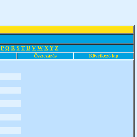
P
Q
R
S
T
U
V
W
X
Y
Z
Összezárás
Következő lap