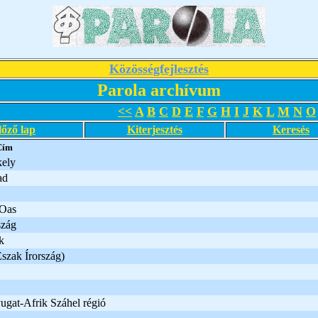
Közösségfejlesztés
Parola archívum
<<
A
B
C
D
E
F
G
H
I
J
K
L
M
N
O
lőző lap
Kiterjesztés
Keresés
Cím
ely
ad
 Oas
szág
k
szak Írország)
ugat-Afrik Száhel régió